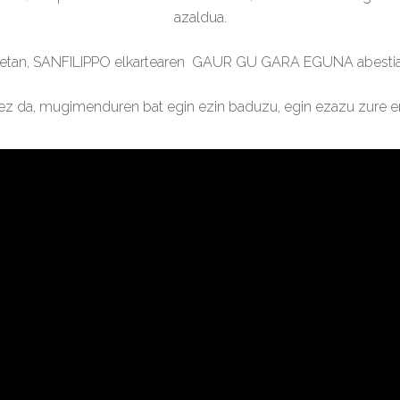
azaldua.
etan, SANFILIPPO elkartearen GAUR GU GARA EGUNA abestia
z da, mugimenduren bat egin ezin baduzu, egin ezazu zure era