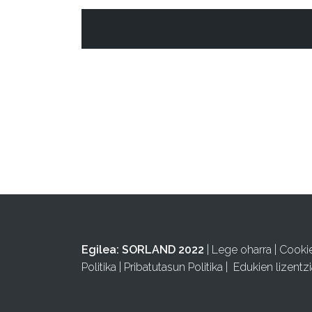
TAPUNTU
Egilea:
SORLAND 2022
|
Lege oharra
|
Cooki
Politika
|
Pribatutasun Politika
|
Edukien lizentzi