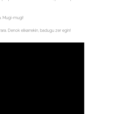
. Mugi-mugi!
ra. Denok elkarrekin, badugu zer egin!