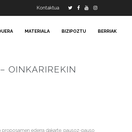
Kontaktua
DUERA
MATERIALA
BIZIPOZTU
BERRIAK
– OINKARIREKIN
teko proposamen ederra dakarte, pausoz-pauso