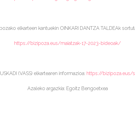
pozako elkarteen kantuekin OINKARI DANTZA TALDEAk sortuta
https://bizipoza.eus/maiatzak-17-2023-bideoak/
USKADI (VASS) elkartearen informazioa:
https://bizipoza.eus/
Azaleko argazkia: Egoitz Bengoetxea