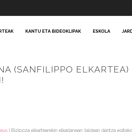
RTEAK
KANTU ETA BIDEOKLIPAK
ESKOLA
JAR
A (SANFILIPPO ELKARTEA) 
!
.eus
) Bizipoza elkartearekin elkarlanean, taldean dantza egi