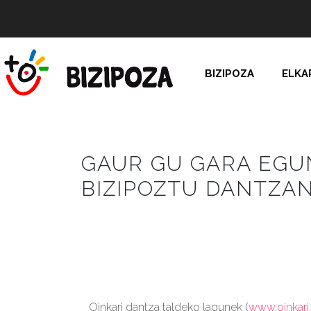
BIZIPOZA
ELKA
GAUR GU GARA EGUN
BIZIPOZTU DANTZAN
Oinkari dantza taldeko lagunek (
www.oinkari