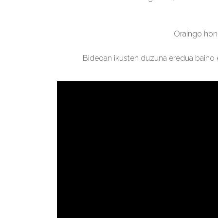
Oraingo hon
Bideoan ikusten duzuna eredua baino e