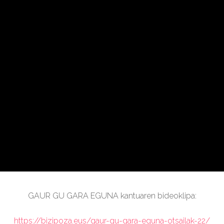
GAUR GU GARA EGUNA kantuaren bideoklipa:
https://bizipoza.eus/gaur-gu-gara-eguna-otsailak-22/