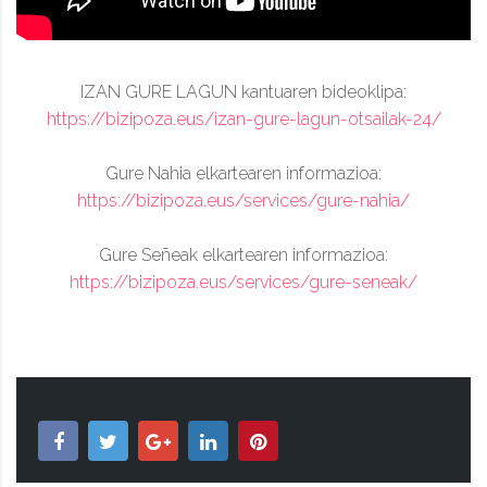
IZAN GURE LAGUN kantuaren bideoklipa:
https://bizipoza.eus/izan-gure-lagun-otsailak-24/
Gure Nahia elkartearen informazioa:
https://bizipoza.eus/services/gure-nahia/
Gure Señeak elkartearen informazioa:
https://bizipoza.eus/services/gure-seneak/