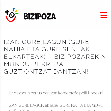
IZAN GURE LAGUN (GURE
NAHIA ETA GURE SEÑEAK
ELKARTEAK) – BIZIPOZAREKIN
MUNDU BERRI BAT
GUZTIONTZAT DANTZAN!
Jar dezagun barrua dantzan koreografia polit honekin!
IZAN GURE LAGUN abestia, GURE NAHIA ETA GURE