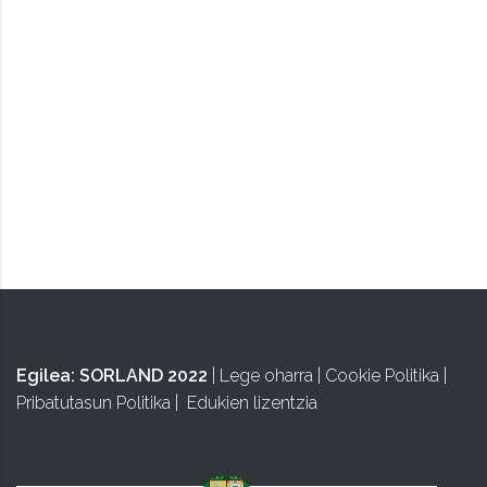
TAPUNTU
Egilea:
SORLAND 2022
|
Lege oharra
|
Cookie Politika
|
Pribatutasun Politika
|
Edukien lizentzia