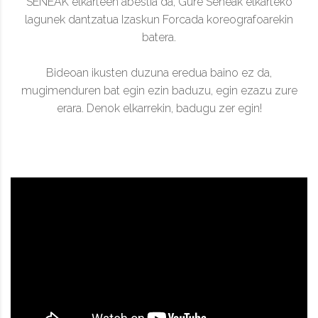
SEÑEAK elkarteen abestia da, Gure Señeak elkarteko
lagunek dantzatua Izaskun Forcada koreografoarekin
batera.
Bideoan ikusten duzuna eredua baino ez da,
mugimenduren bat egin ezin baduzu, egin ezazu zure
erara. Denok elkarrekin, badugu zer egin!