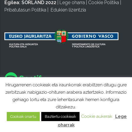
Egilea:
SORLAND 2022
|
Lege oharra
|
Cookie Politika
|
Pribatutasun Politika
|
Edukien lizentzia
Hirugarrenen cookieak eta iraunkorrak erabiltzen ditugu gure
zerbitzuak nabigazio-ohituren arabera aztertzeko. Informazio
gehiago lortu eta zure lehentasunak hemen konfigura
ditzakezu.
Cookie aukerak
Lege
Cookiak onartu
Baztertu cookieak
oharrak