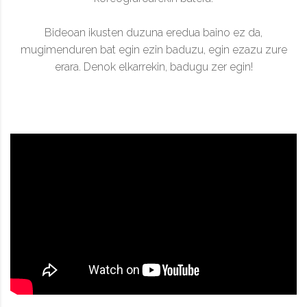
Bideoan ikusten duzuna eredua baino ez da,
mugimenduren bat egin ezin baduzu, egin ezazu zure
erara. Denok elkarrekin, badugu zer egin!