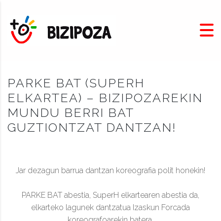
PARKE BAT (SUPERH
ELKARTEA) – BIZIPOZAREKIN
MUNDU BERRI BAT
GUZTIONTZAT DANTZAN!
Jar dezagun barrua dantzan koreografia polit honekin!
PARKE BAT abestia, SuperH elkartearen abestia da,
elkarteko lagunek dantzatua Izaskun Forcada
koreografoarekin batera.