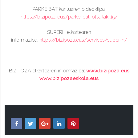
PARKE BAT kantuaren bideoklipa:
https://bizipoza.eus/parke-bat-otsailak-15/
SUPERH elkartearen
informazioa:
https://bizipoza.eus/services/super-h/
BIZIPOZA elkartearen informazioa:
www.bizipoza.eus
www.bizipozaeskola.eus