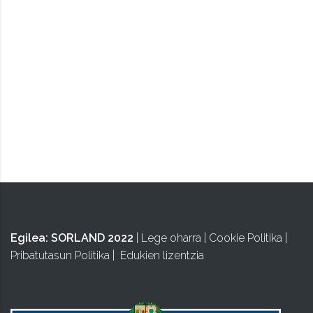
TAPUNTU
Egilea:
SORLAND 2022
|
Lege oharra
|
Cookie Politika
|
Pribatutasun Politika
|
Edukien lizentzia