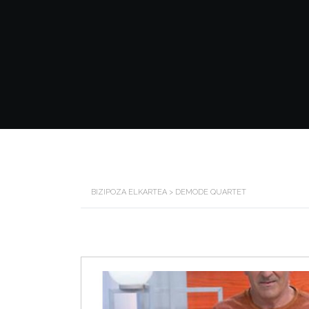
BIZIPOZA ELKARTEA
>
DEMODE QUARTET