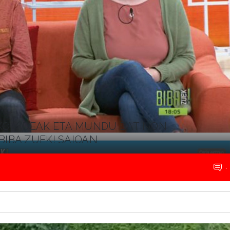
KO KIDEAK ETA MUNDU BAT NON
BIBA ZUEK! SAIOAN
.