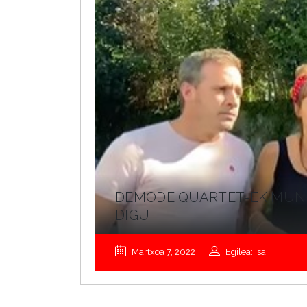
DEMODE QUARTET-EK MUND
DIGU!
Martxoa 7, 2022
Egilea: isa