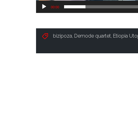
00:00
bizipoza
,
Demode quartet
,
Etiopia Uto
ISA