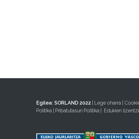
Egilea:
SORLAND 2022
|
Lege oharra
|
Cooki
Politika
|
Pribatutasun Politika
|
Edukien lizentzi