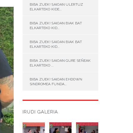
BIBA ZUEK! SAIOAN ULERTUZ
ELKARTEKO KIDE...
BIBA ZUEK! SAIOAN BIAK BAT
ELKARTEKO KID...
BIBA ZUEK! SAIOAN BIAK BAT
ELKARTEKO KID...
BIBA ZUEK! SAIOAN GURE SEÑEAK
ELKARTEKO ...
BIBA ZUEK! SAIOAN EHDOWN
SINDROMEA FUNDA...
IRUDI GALERIA