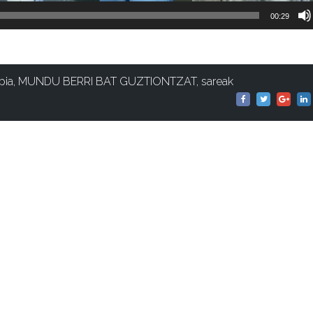
00:29
pia
,
MUNDU BERRI BAT GUZTIONTZAT
,
sareak