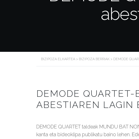
abest
BIZIPOZA ELKARTEA
>
BIZIPOZA BERRIAK
>
DEMODE QUART
DEMODE QUARTET-
ABESTIAREN LAGIN B
DEMODE QUARTET taldeak MUNDU BAT NON abes
kanta eta bideoklipa publikatu baino lehen. Ede