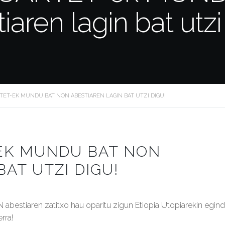
iaren lagin bat utzi
ET-EK MUNDU BAT NON ABESTIAREN LAGIN BAT UTZI DIGU!
EK MUNDU BAT NON
AT UTZI DIGU!
tiaren zatitxo hau oparitu zigun Etiopia Utopiarekin egin
rra!