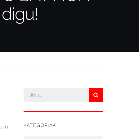
 digu!
KATEGORIAK
dako