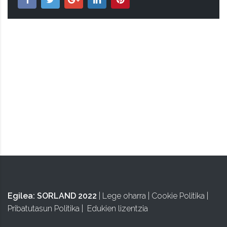
TAPUNTU
Egilea:
SORLAND 2022
|
Lege oharra
|
Cookie Politika
|
Pribatutasun Politika
|
Edukien lizentzia