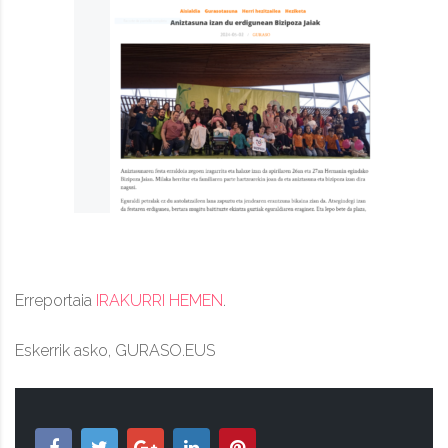
Erreportaia
IRAKURRI HEMEN
.
Eskerrik asko, GURASO.EUS