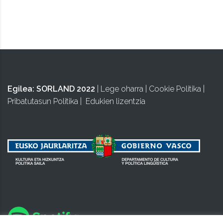
BIZIPOZA
Egilea:
SORLAND 2022
|
Lege oharra
|
Cookie Politika
|
Pribatutasun Politika
|
Edukien lizentzia