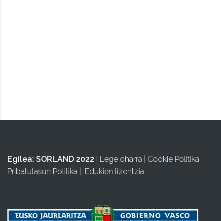
ISA
Egilea:
SORLAND 2022
|
Lege oharra
|
Cookie Politika
|
Pribatutasun Politika
|
Edukien lizentzia