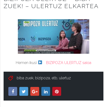
ZUEK! – ULERTUZ ELKARTEA
Hemen ikusi
BIZIPOZA ULERTUZ saioa
biba zuek
,
bizipoza
,
etb
,
ulertuz