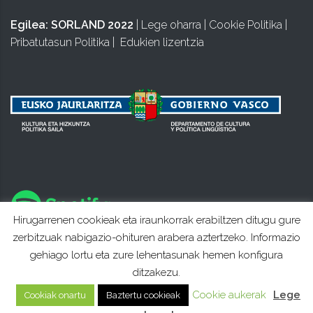
Egilea:
SORLAND 2022
|
Lege oharra
|
Cookie Politika
|
Pribatutasun Politika
|
Edukien lizentzia
Hirugarrenen cookieak eta iraunkorrak erabiltzen ditugu gure
zerbitzuak nabigazio-ohituren arabera aztertzeko. Informazio
gehiago lortu eta zure lehentasunak hemen konfigura
ditzakezu.
Cookie aukerak
Lege
Cookiak onartu
Baztertu cookieak