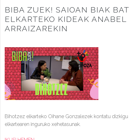
BIBA ZUEK! SAIOAN BIAK BAT
ELKARTEKO KIDEAK ANABEL
ARRAIZAREKIN
Bihotzez elkarteko Oihane Gonzalezek kontatu dizkigu
elkartearen inguruko xehetasunak.
IKUSI HEMEN