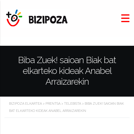
Biba Zuek! saioan Biak bat
elkarteko kideak Anabel
Arraizarekin
BIZIPOZA ELKARTEA
>
PRENTSA
>
TELEBISTA
>
BIBA ZUEK! SAIOAN BIAK
BAT ELKARTEKO KIDEAK ANABEL ARRAIZAREKIN