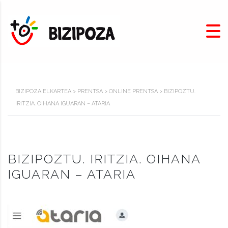
BIZIPOZA ELKARTEA
>
PRENTSA
>
ONLINE PRENTSA
>
BIZIPOZTU.
IRITZIA. OIHANA IGUARAN – ATARIA
BIZIPOZTU. IRITZIA. OIHANA
IGUARAN – ATARIA