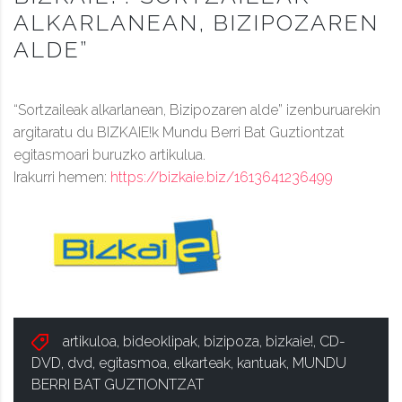
ALKARLANEAN, BIZIPOZAREN
ALDE”
“Sortzaileak alkarlanean, Bizipozaren alde” izenburuarekin
argitaratu du BIZKAIE!k Mundu Berri Bat Guztiontzat
egitasmoari buruzko artikulua.
Irakurri hemen:
https://bizkaie.biz/1613641236499
artikuloa
,
bideoklipak
,
bizipoza
,
bizkaie!
,
CD-
DVD
,
dvd
,
egitasmoa
,
elkarteak
,
kantuak
,
MUNDU
BERRI BAT GUZTIONTZAT