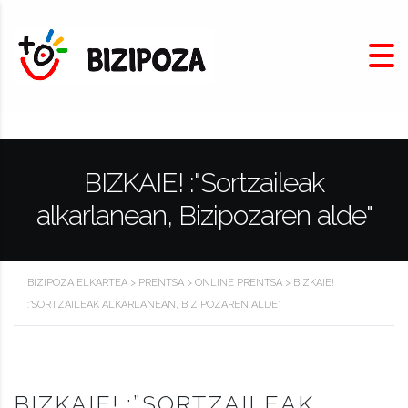
BIZKAIE! :"Sortzaileak
alkarlanean, Bizipozaren alde"
BIZIPOZA ELKARTEA
>
PRENTSA
>
ONLINE PRENTSA
>
BIZKAIE!
:”SORTZAILEAK ALKARLANEAN, BIZIPOZAREN ALDE”
BIZKAIE! :”SORTZAILEAK