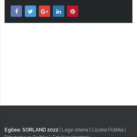
ISA
Egilea:
SORLAND 2022
|
Lege oharra
|
Cookie Politika
|