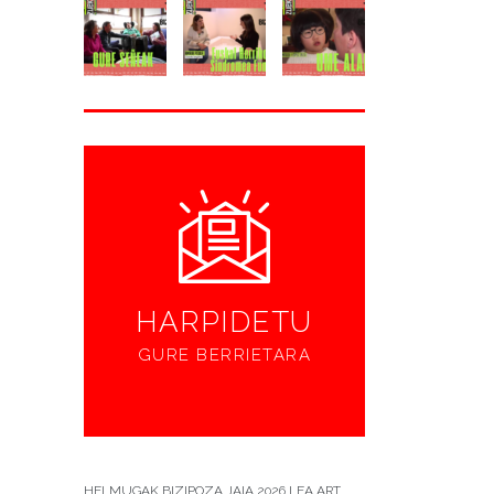
HARPIDETU
GURE BERRIETARA
HELMUGAK BIZIPOZA JAIA 2026 LEA ART...