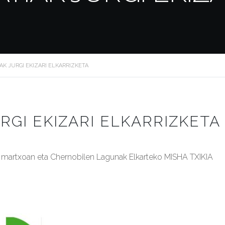
AK JURGI EKIZARI ELKARRIZKETA
RGI EKIZARI ELKARRIZKETA
 martxoan eta Chernobilen Lagunak Elkarteko MISHA TXIKIA