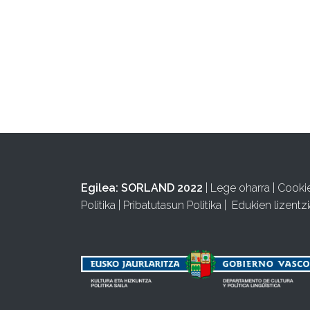
Egilea:
SORLAND 2022
|
Lege oharra
|
Cooki
Politika
|
Pribatutasun Politika
|
Edukien lizentzi