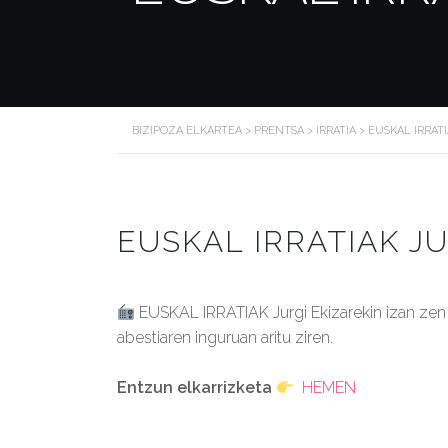
BIZIPOZA ELKARTEA
>
PRENTSA
>
IRRATIA
>
EUSKAL IRRATI
EUSKAL IRRATIAK JU
EUSKAL IRRATIAK Jurgi Ekizarekin izan zen
abestiaren inguruan aritu ziren.
Entzun elkarrizketa
HEMEN