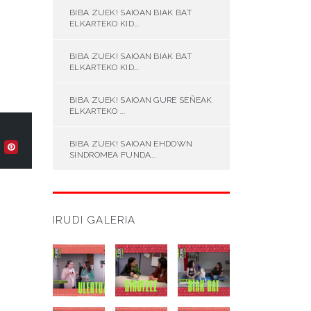
BIBA ZUEK! SAIOAN BIAK BAT
ELKARTEKO KID...
BIBA ZUEK! SAIOAN BIAK BAT
ELKARTEKO KID...
BIBA ZUEK! SAIOAN GURE SEÑEAK
ELKARTEKO ...
BIBA ZUEK! SAIOAN EHDOWN
SINDROMEA FUNDA...
IRUDI GALERIA