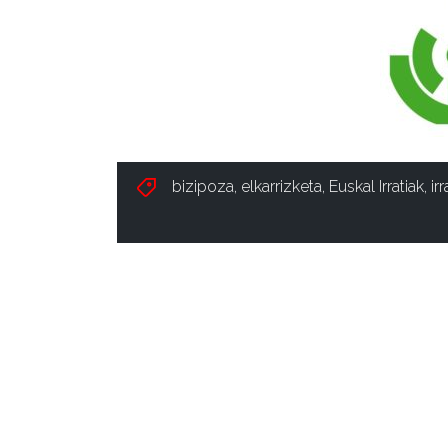
bizipoza
,
elkarrizketa
,
Euskal Irratiak
,
irr
ISA