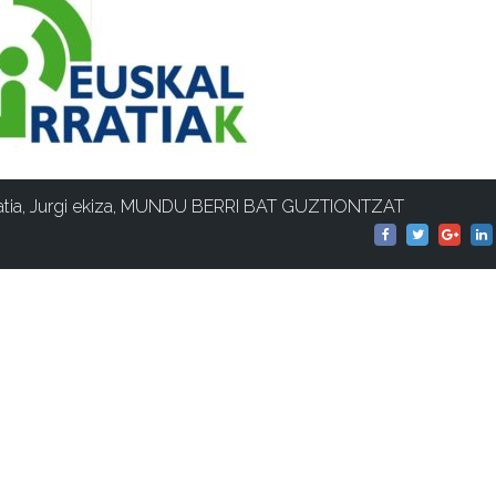
atia
,
Jurgi ekiza
,
MUNDU BERRI BAT GUZTIONTZAT