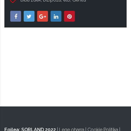
ISA
Egilea:
SORLAND 2022
|
Lege oharra
|
Cookie Politika
|