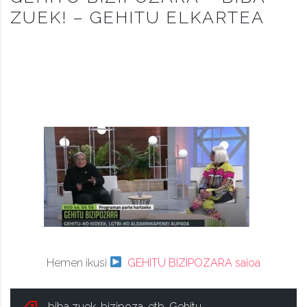
ZUEK! – GEHITU ELKARTEA
Hemen ikusi
GEHITU BIZIPOZARA saioa
biba zuek
,
bizipoza
,
etb
,
Gehitu