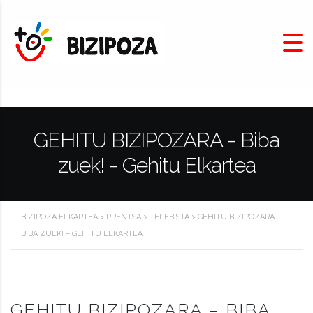
GEHITU BIZIPOZARA - Biba
zuek! - Gehitu Elkartea
BIZIPOZA ELKARTEA
>
PRENTSA
>
TELEBISTA
>
GEHITU BIZIPOZARA –
BIBA ZUEK! – GEHITU ELKARTEA
GEHITU BIZIPOZARA – BIBA