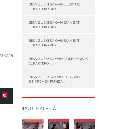
BIBA ZUEK! SAIOAN ULERTUZ
ELKARTEKO KIDE...
BIBA ZUEK! SAIOAN BIAK BAT
ELKARTEKO KID...
BIBA ZUEK! SAIOAN BIAK BAT
ELKARTEKO KID...
zakeria
BIBA ZUEK! SAIOAN GURE SEÑEAK
ELKARTEKO ...
BIBA ZUEK! SAIOAN EHDOWN
SINDROMEA FUNDA...
IRUDI GALERIA