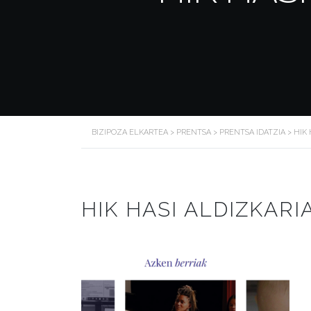
BIZIPOZA ELKARTEA
>
PRENTSA
>
PRENTSA IDATZIA
>
HIK
HIK HASI ALDIZKAR