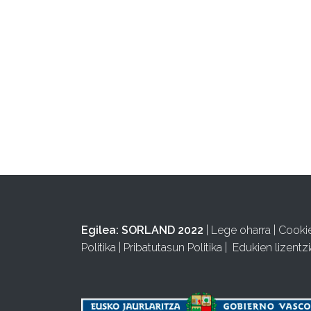
Egilea:
SORLAND 2022
|
Lege oharra
|
Cooki
Politika
|
Pribatutasun Politika
|
Edukien lizentzi