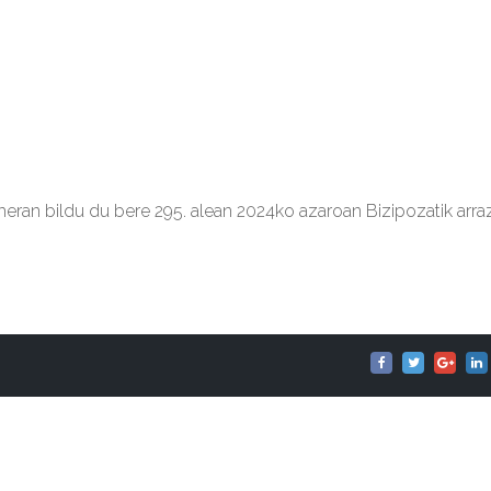
meran bildu du bere 295. alean 2024ko azaroan Bizipozatik arra