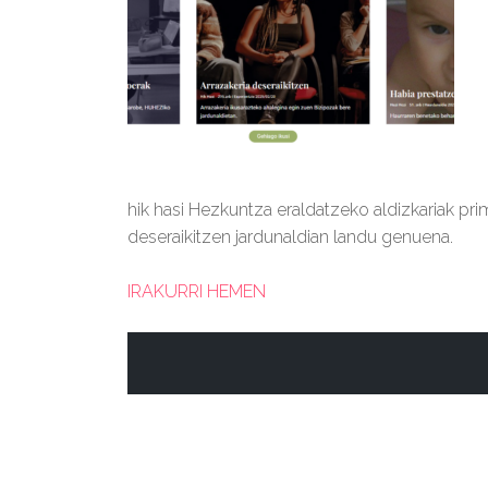
hik hasi Hezkuntza eraldatzeko aldizkariak pri
deseraikitzen jardunaldian landu genuena.
IRAKURRI HEMEN
BIZIPOZA