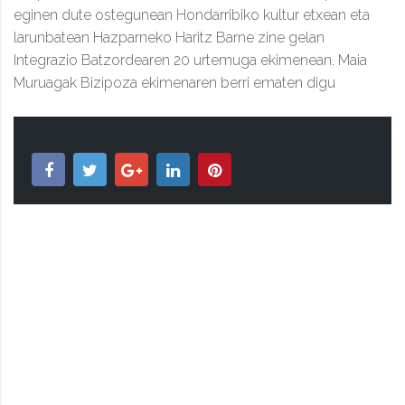
eginen dute ostegunean Hondarribiko kultur etxean eta
larunbatean Hazparneko Haritz Barne zine gelan
Integrazio Batzordearen 20 urtemuga ekimenean. Maia
Muruagak Bizipoza ekimenaren berri ematen digu
TAPUNTU