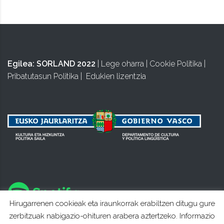
Egilea:
SORLAND 2022
|
Lege oharra
|
Cookie Politika
|
Pribatutasun Politika
|
Edukien lizentzia
Hirugarrenen cookieak eta iraunkorrak erabiltzen ditugu gure
zerbitzuak nabigazio-ohituren arabera aztertzeko. Informazio