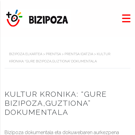
BIZIPOZA ELKARTEA
>
PRENTSA
>
PRENTSA IDATZIA
>
KULTUR
KRONIKA: “GURE BIZIPOZA,GUZTIONA” DOKUMENTALA
KULTUR KRONIKA: “GURE
BIZIPOZA,GUZTIONA”
DOKUMENTALA
Bizipoza dokumentala eta dokuwebaren aurkezpena