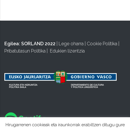
Egilea:
SORLAND 2022
|
Lege oharra
|
Cookie Politika
|
Pribatutasun Politika
|
Edukien lizentzia
Hirugarrenen cookieak eta iraunkorrak erabiltzen ditugu gure