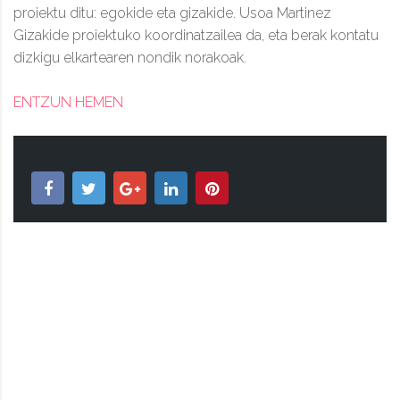
proiektu ditu: egokide eta gizakide. Usoa Martinez
Gizakide proiektuko koordinatzailea da, eta berak kontatu
dizkigu elkartearen nondik norakoak.
ENTZUN HEMEN
BIZIPOZA