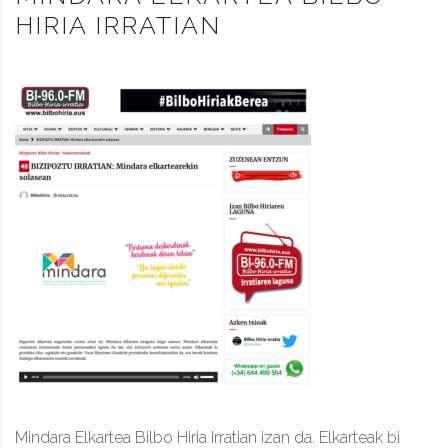
HIRIA IRRATIAN
Mindara Elkartea Bilbo Hiria Irratian izan da. Elkarteak bi