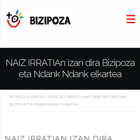
NAIZ IRRATIAn izan dira Bizipoza
eta Ndank Ndank elkartea
BIZIPOZA ELKARTEA
>
PRENTSA
>
IRRATIA
>
NAIZ IRRATIAN IZAN DIRA
BIZIPOZA ETA NDANK NDANK ELKARTEA
NAIZ IRRATIAN IZAN DIRA