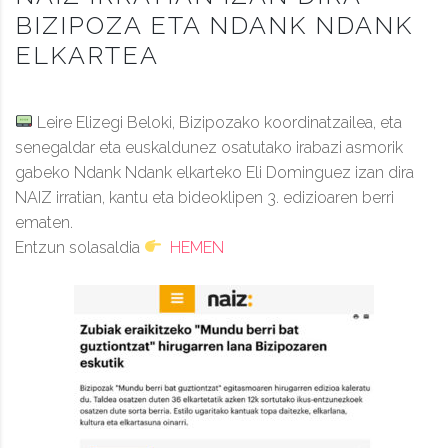
BIZIPOZA ETA NDANK NDANK
ELKARTEA
Leire Elizegi Beloki, Bizipozako koordinatzailea, eta
senegaldar eta euskaldunez osatutako irabazi asmorik
gabeko Ndank Ndank elkarteko Eli Dominguez izan dira
NAIZ irratian, kantu eta bideoklipen 3. edizioaren berri
ematen.
Entzun solasaldia
HEMEN