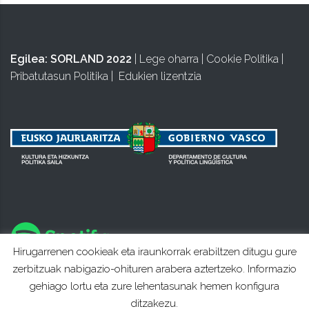
Egilea:
SORLAND 2022
|
Lege oharra
|
Cookie Politika
|
Pribatutasun Politika
|
Edukien lizentzia
Hirugarrenen cookieak eta iraunkorrak erabiltzen ditugu gure
zerbitzuak nabigazio-ohituren arabera aztertzeko. Informazio
gehiago lortu eta zure lehentasunak hemen konfigura
ditzakezu.