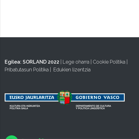
ISA
Egilea:
SORLAND 2022
|
Lege oharra
|
Cookie Politika
|
Pribatutasun Politika
|
Edukien lizentzia