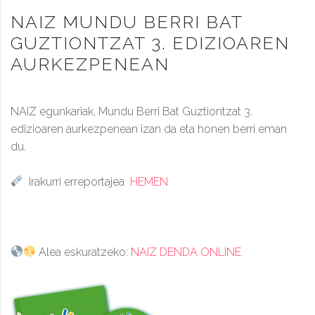
NAIZ MUNDU BERRI BAT
GUZTIONTZAT 3. EDIZIOAREN
AURKEZPENEAN
NAIZ egunkariak, Mundu Berri Bat Guztiontzat 3.
edizioaren aurkezpenean izan da eta honen berri eman
du.
Irakurri erreportajea
HEMEN
Alea eskuratzeko:
NAIZ DENDA ONLINE