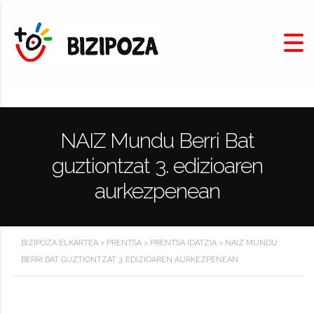
NAIZ Mundu Berri Bat
guztiontzat 3. edizioaren
aurkezpenean
BIZIPOZA ELKARTEA
>
PRENTSA
>
PRENTSA IDATZIA
>
NAIZ MUNDU
BERRI BAT GUZTIONTZAT 3. EDIZIOAREN AURKEZPENEAN