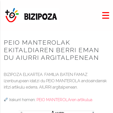
PEIO MANTEROLAK
EKITALDIAREN BERRI EMAN
DU AIURRI ARGITALPENEAN
BIZIPOZA ELKARTEA. FAMILIA BATEN FAMAZ
izenburupean idatzi du PEIO MANTEROLA andoaindarrak
iritzi artikulu ederra, AIURRI argitalpenean.
Irakurri hemen:
PEIO MANTEROLAren artikulua