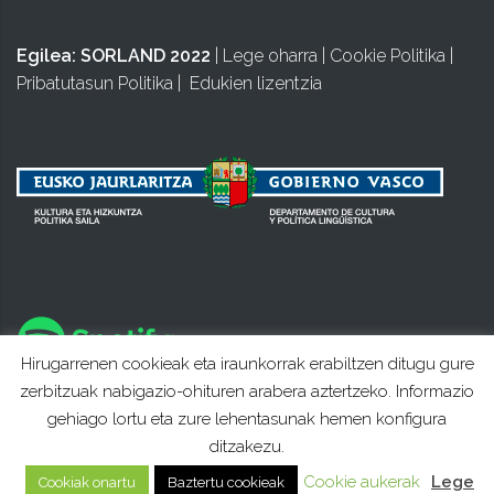
Egilea:
SORLAND 2022
|
Lege oharra
|
Cookie Politika
|
Pribatutasun Politika
|
Edukien lizentzia
Hirugarrenen cookieak eta iraunkorrak erabiltzen ditugu gure
zerbitzuak nabigazio-ohituren arabera aztertzeko. Informazio
gehiago lortu eta zure lehentasunak hemen konfigura
ditzakezu.
Cookie aukerak
Lege
Cookiak onartu
Baztertu cookieak