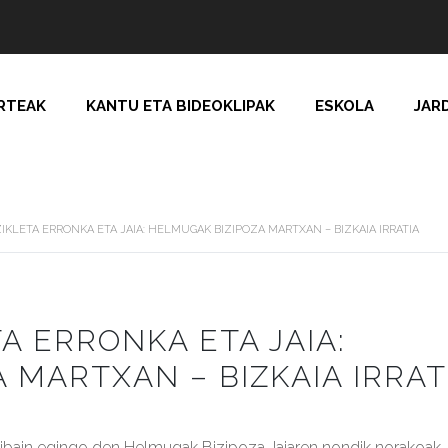
RTEAK
KANTU ETA BIDEOKLIPAK
ESKOLA
JAR
ZIKLETA ERRONKA ETA JAIA: HELMUGAK BIZIPOZA MARTXAN – BIZKAIA IRRATIA
A ERRONKA ETA JAIA:
 MARTXAN – BIZKAIA IRRAT
tibain egingo den Helmugak Bizipoza Jaiaren nondik norakoak