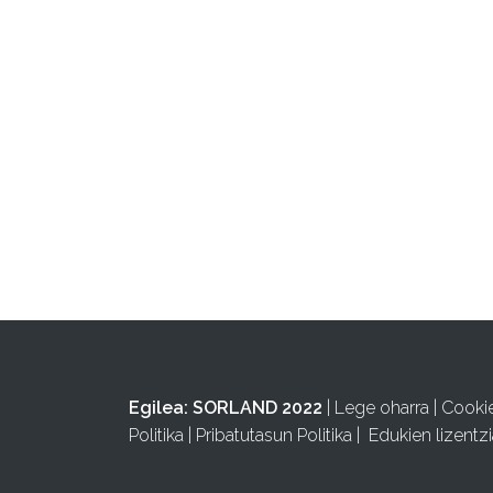
Egilea:
SORLAND 2022
|
Lege oharra
|
Cooki
Politika
|
Pribatutasun Politika
|
Edukien lizentzi