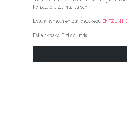
kontatu dituzte irrati saioan.
Lotura honetan entzun dezakezu:
ENTZUN H
Eskerrik asko, Bizkaia Irratia!
BIZIPOZA