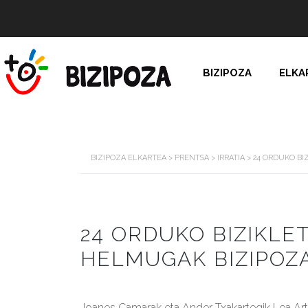
BIZIPOZA
ELKA
BIZIPOZA ELKARTEA
>
PRENTSA
>
IRRATIA
>
24 ORDUKO BI
24 ORDUKO BIZIKLET
HELMUGAK BIZIPOZA
Joanes Camarak eta Ander Txakartegik Lea Ar