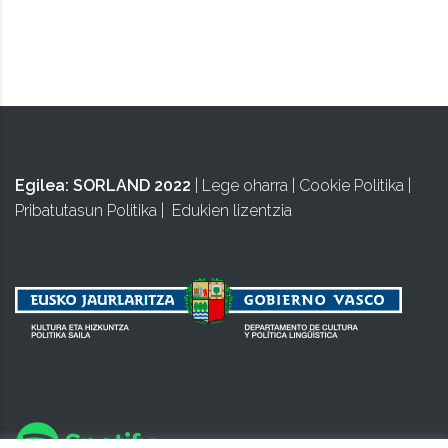
ISA
Egilea:
SORLAND 2022
|
Lege oharra
|
Cookie Politika
|
Pribatutasun Politika
|
Edukien lizentzia