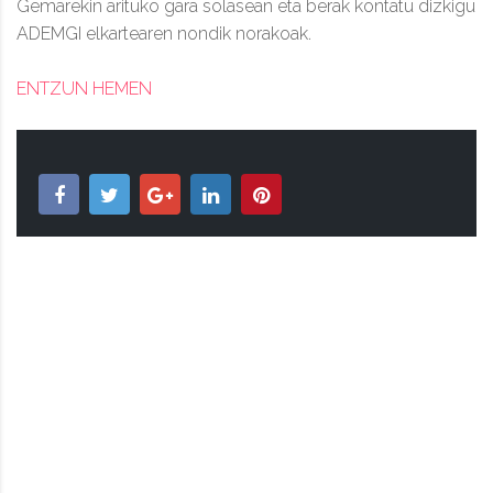
Gemarekin arituko gara solasean eta berak kontatu dizkigu
ADEMGI elkartearen nondik norakoak.
ENTZUN HEMEN
BIZIPOZA