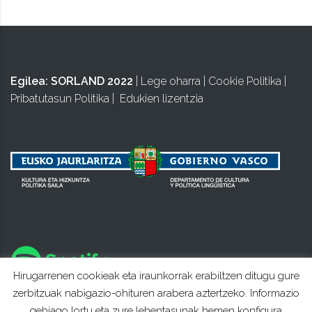
Egilea:
SORLAND 2022
|
Lege oharra
|
Cookie Politika
|
Pribatutasun Politika
|
Edukien lizentzia
Hirugarrenen cookieak eta iraunkorrak erabiltzen ditugu gure
zerbitzuak nabigazio-ohituren arabera aztertzeko. Informazio
gehiago lortu eta zure lehentasunak hemen konfigura