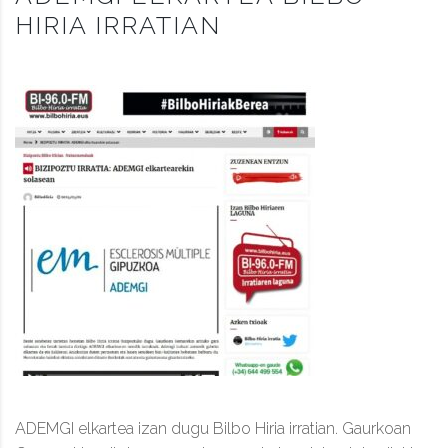
HIRIA IRRATIAN
ADEMGI elkartea izan dugu Bilbo Hiria irratian. Gaurkoan