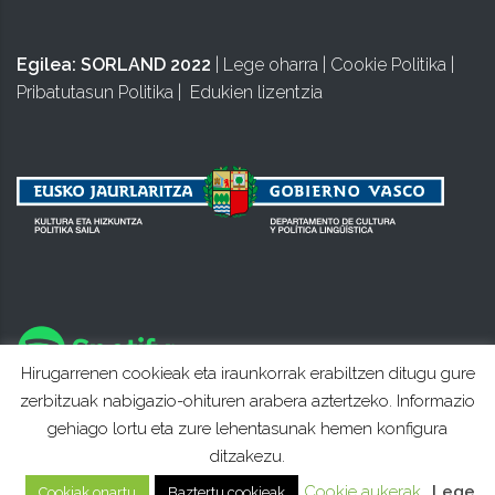
Egilea:
SORLAND 2022
|
Lege oharra
|
Cookie Politika
|
Pribatutasun Politika
|
Edukien lizentzia
Hirugarrenen cookieak eta iraunkorrak erabiltzen ditugu gure
zerbitzuak nabigazio-ohituren arabera aztertzeko. Informazio
gehiago lortu eta zure lehentasunak hemen konfigura
ditzakezu.
Cookie aukerak
Lege
Cookiak onartu
Baztertu cookieak