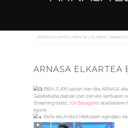
BIZIPOZA ELKARTEA
>
PRENTSA
>
TELEBISTA
>
ARNASA EL
ARNASA ELKARTEA B
BIBA ZUEK!
saioan izan dira ARNASA elk
Galletebeitia platoan izan zen ere, kantuaren 
Streaming bidez,
Jon Basaguren
abeslariaren 
agurra.
Ekiñe eta Andoni Maritxalarri egindako elk