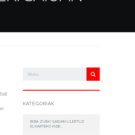
abat
KATEGORIAK
en
BIBA ZUEK! SAIOAN ULERTUZ
ELKARTEKO KIDE...