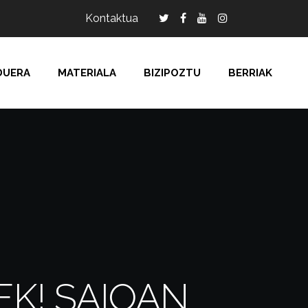
Kontaktua
DUERA
MATERIALA
BIZIPOZTU
BERRIAK
EK! SAIOAN