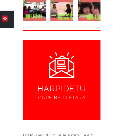
HARPIDETU
GURE BERRIETARA
HELMUGAK BIZIPOZA JAIA 2026 LEA ART...