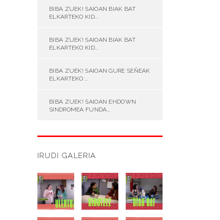
BIBA ZUEK! SAIOAN BIAK BAT
ELKARTEKO KID...
BIBA ZUEK! SAIOAN BIAK BAT
ELKARTEKO KID...
BIBA ZUEK! SAIOAN GURE SEÑEAK
ELKARTEKO ...
BIBA ZUEK! SAIOAN EHDOWN
SINDROMEA FUNDA...
IRUDI GALERIA