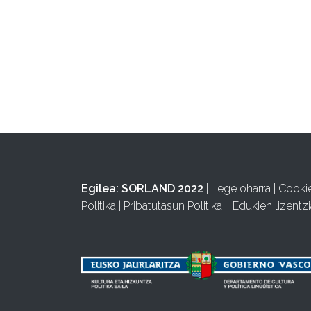
Egilea:
SORLAND 2022
|
Lege oharra
|
Cooki
Politika
|
Pribatutasun Politika
|
Edukien lizentzi