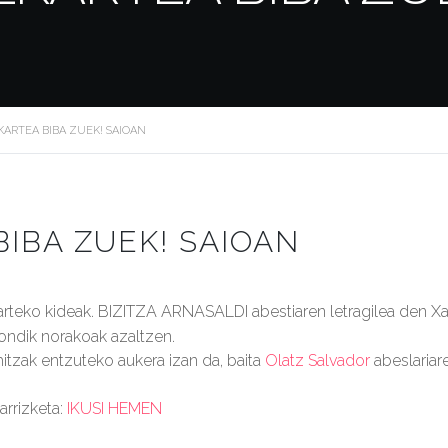
KARTEA BIBA ZUEK! SAIOAN
IBA ZUEK! SAIOAN
arteko kideak. BIZITZA ARNASALDI abestiaren letragilea den X
nondik norakoak azaltzen.
hitzak entzuteko aukera izan da, baita
Olatz Salvador
abeslariar
arrizketa:
IKUSI HEMEN