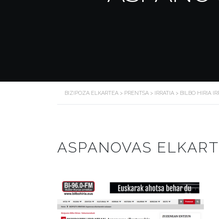
BIZIPOZA ELKARTEA
>
PRENTSA
>
IRRATIA
>
BILBO HIRIA IR
ASPANOVAS ELKARTE