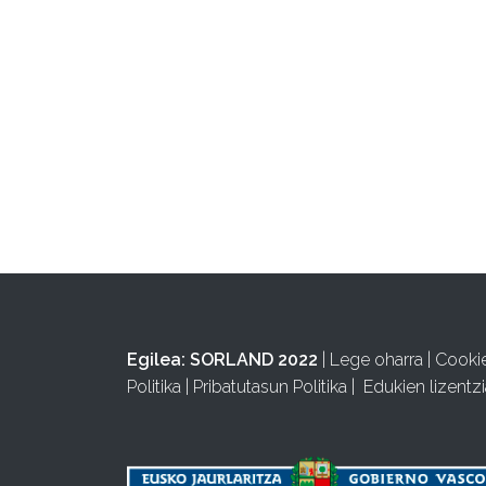
Egilea:
SORLAND 2022
|
Lege oharra
|
Cooki
Politika
|
Pribatutasun Politika
|
Edukien lizentzi