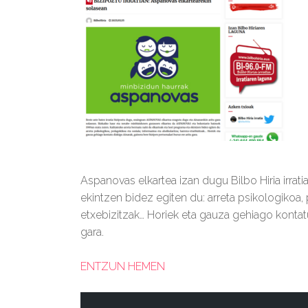
Aspanovas elkartea izan dugu Bilbo Hiria irrati
ekintzen bidez egiten du: arreta psikologikoa, 
etxebizitzak… Horiek eta gauza gehiago kontatu
gara.
ENTZUN HEMEN