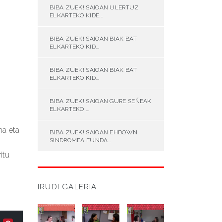
BIBA ZUEK! SAIOAN ULERTUZ
ELKARTEKO KIDE...
BIBA ZUEK! SAIOAN BIAK BAT
ELKARTEKO KID...
BIBA ZUEK! SAIOAN BIAK BAT
ELKARTEKO KID...
BIBA ZUEK! SAIOAN GURE SEÑEAK
ELKARTEKO ...
ma eta
BIBA ZUEK! SAIOAN EHDOWN
SINDROMEA FUNDA...
itu
IRUDI GALERIA