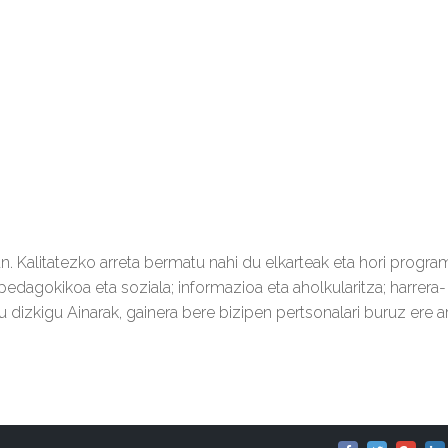
an. Kalitatezko arreta bermatu nahi du elkarteak eta hori progra
pedagokikoa eta soziala; informazioa eta aholkularitza; harrera-
 dizkigu Ainarak, gainera bere bizipen pertsonalari buruz ere ar