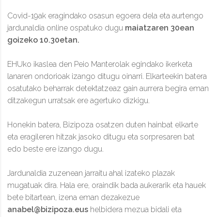
Covid-19ak eragindako osasun egoera dela eta aurtengo
jardunaldia online ospatuko dugu
maiatzaren 30ean
goizeko 10.30etan.
EHUko ikaslea den Peio Manterolak egindako ikerketa
lanaren ondorioak izango ditugu oinarri. Elkarteekin batera
osatutako beharrak detektatzeaz gain aurrera begira eman
ditzakegun urratsak ere agertuko dizkigu.
Honekin batera, Bizipoza osatzen duten hainbat elkarte
eta eragileren hitzak jasoko ditugu eta sorpresaren bat
edo beste ere izango dugu.
Jardunaldia zuzenean jarraitu ahal izateko plazak
mugatuak dira. Hala ere, oraindik bada aukerarik eta hauek
bete bitartean, izena eman dezakezue
anabel@bizipoza.eus
helbidera mezua bidali eta