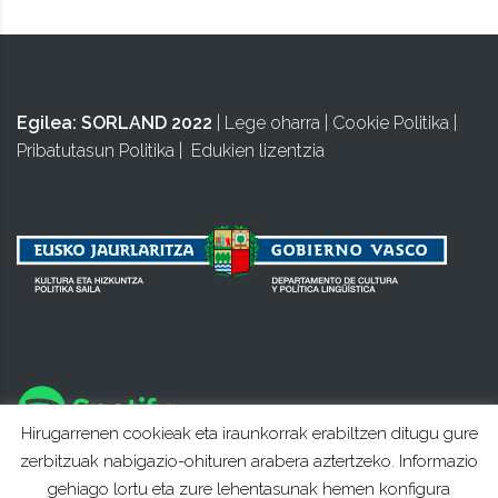
Egilea:
SORLAND 2022
|
Lege oharra
|
Cookie Politika
|
Pribatutasun Politika
|
Edukien lizentzia
Hirugarrenen cookieak eta iraunkorrak erabiltzen ditugu gure
zerbitzuak nabigazio-ohituren arabera aztertzeko. Informazio
gehiago lortu eta zure lehentasunak hemen konfigura