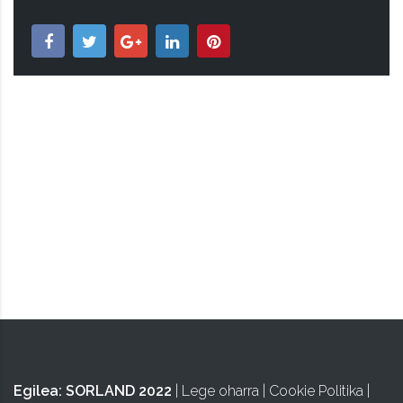
ISA
Egilea:
SORLAND 2022
|
Lege oharra
|
Cookie Politika
|