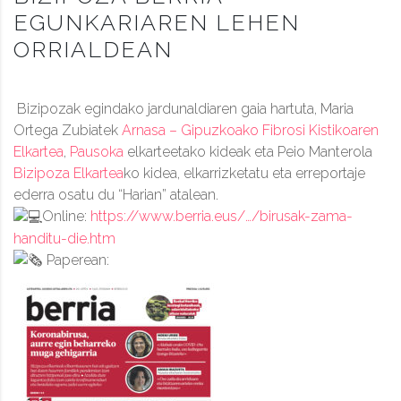
EGUNKARIAREN LEHEN
ORRIALDEAN
Bizipozak egindako jardunaldiaren gaia hartuta, Maria
Ortega Zubiatek
Arnasa – Gipuzkoako Fibrosi Kistikoaren
Elkartea
,
Pausoka
elkarteetako kideak eta Peio Manterola
Bizipoza Elkartea
ko kidea, elkarrizketatu eta erreportaje
ederra osatu du “Harian” atalean.
Online:
https://www.berria.eus/…/birusak-zama-
handitu-die.htm
Paperean: