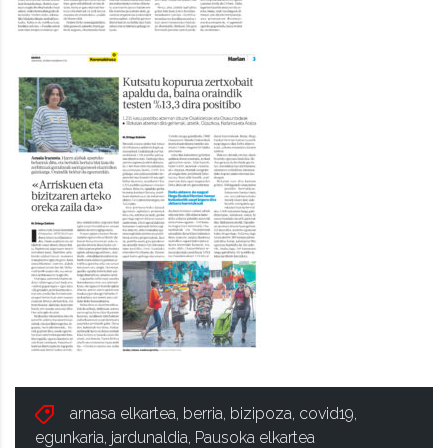
arnasa elkartea
,
berria
,
bizipoza
,
covid19
,
egunkaria
,
jardunaldia
,
Pausoka elkartea