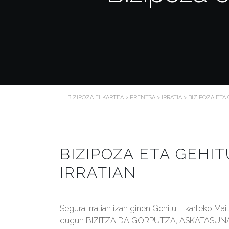
BIZIPOZA ELKARTEA
>
PRENTSA
>
IRRATIA
>
BIZIPOZA ETA
BIZIPOZA ETA GEHI
IRRATIAN
Segura Irratian izan ginen Gehitu Elkarteko Mait
dugun BIZITZA DA GORPUTZA, ASKATASUNA B