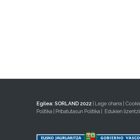
Egilea:
SORLAND 2022
|
Lege oharra
|
Cooki
Politika
|
Pribatutasun Politika
|
Edukien lizentzi