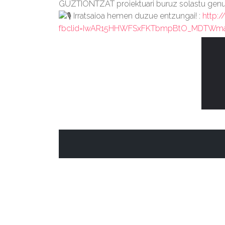
GUZTIONTZAT proiektuari buruz solastu genu
Irratsaioa hemen duzue entzungai! :
http:/
fbclid=IwAR15HHWFSxFKTbmpBtO_MDTWmaK
ISA