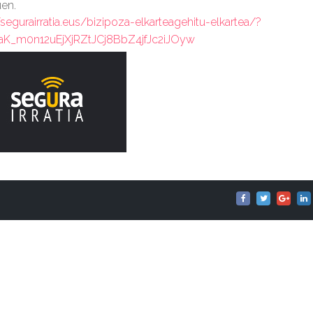
en.
/segurairratia.eus/bizipoza-elkarteagehitu-elkartea/?
_m0n12uEjXjRZtJCj8BbZ4jfJc2iJOyw