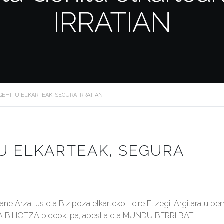
IRRATIAN
 GEHITU ELKARTEAK, SEGURA IRRATIAN
TU ELKARTEAK, SEGURA
ane Arzallus eta Bizipoza elkarteko Leire Elizegi. Argitaratu berr
IHOTZA bideoklipa, abestia eta MUNDU BERRI BAT