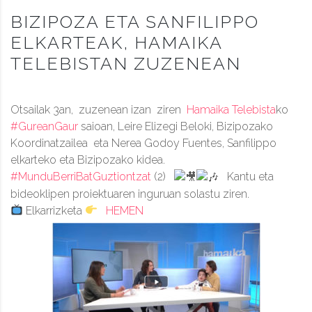
BIZIPOZA ETA SANFILIPPO
ELKARTEAK, HAMAIKA
TELEBISTAN ZUZENEAN
Otsailak 3an, zuzenean izan ziren
Hamaika Telebista
ko
#GureanGaur
saioan, Leire Elizegi Beloki, Bizipozako
Koordinatzailea eta Nerea Godoy Fuentes, Sanfilippo
elkarteko eta Bizipozako kidea.
#MunduBerriBatGuztiontzat
(2)
Kantu eta
bideoklipen proiektuaren inguruan solastu ziren.
Elkarrizketa
HEMEN