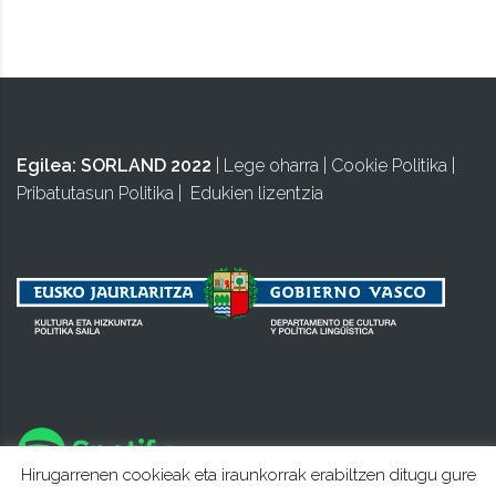
Egilea:
SORLAND 2022
|
Lege oharra
|
Cookie Politika
|
Pribatutasun Politika
|
Edukien lizentzia
Hirugarrenen cookieak eta iraunkorrak erabiltzen ditugu gure