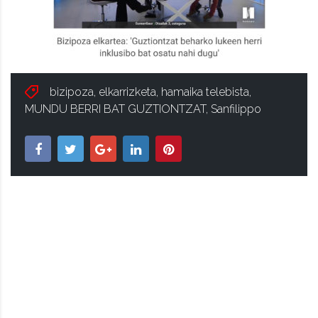
bizipoza
,
elkarrizketa
,
hamaika telebista
,
MUNDU BERRI BAT GUZTIONTZAT
,
Sanfilippo
ISA