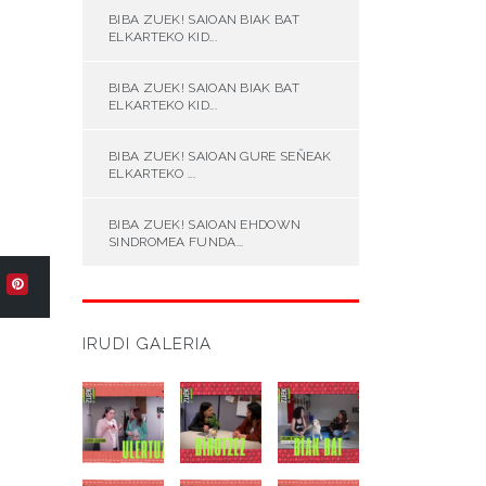
BIBA ZUEK! SAIOAN BIAK BAT
ELKARTEKO KID...
BIBA ZUEK! SAIOAN BIAK BAT
ELKARTEKO KID...
BIBA ZUEK! SAIOAN GURE SEÑEAK
ELKARTEKO ...
BIBA ZUEK! SAIOAN EHDOWN
SINDROMEA FUNDA...
IRUDI GALERIA