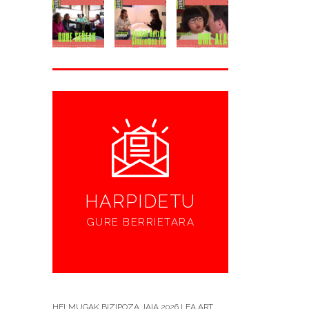
HARPIDETU
GURE BERRIETARA
HELMUGAK BIZIPOZA JAIA 2026 LEA ART...