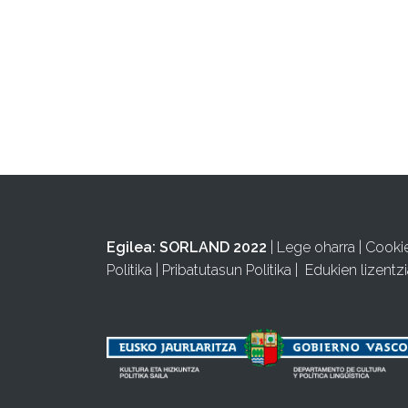
Egilea:
SORLAND 2022
|
Lege oharra
|
Cooki
Politika
|
Pribatutasun Politika
|
Edukien lizentzi