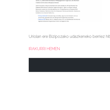
Uriolan ere Bizipozako udazkeneko berriez hit
IRAKURRI HEMEN
BIZIPOZA