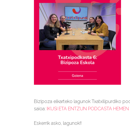
Bizipoza elkarteko lagunok Txatxilipurdiko p
saioa:
IKUSI ETA ENTZUN PODCASTA HEMEN
Eskerrik asko, lagunok!!