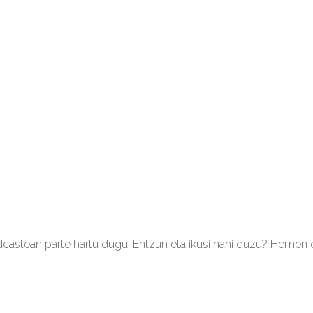
odcastean parte hartu dugu. Entzun eta ikusi nahi duzu? Hemen