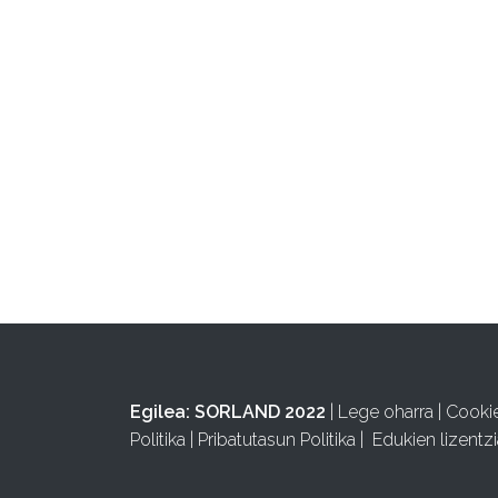
Egilea:
SORLAND 2022
|
Lege oharra
|
Cooki
Politika
|
Pribatutasun Politika
|
Edukien lizentzi