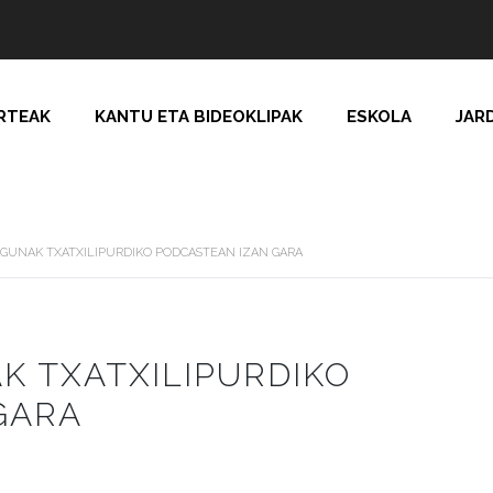
RTEAK
KANTU ETA BIDEOKLIPAK
ESKOLA
JAR
AGUNAK TXATXILIPURDIKO PODCASTEAN IZAN GARA
K TXATXILIPURDIKO
GARA