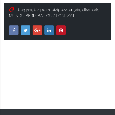
bergara
,
bizipoza
,
bizipozaren jaia
,
elkarteak
,
MUNDU BERRI BAT GUZTIONTZAT
ISA