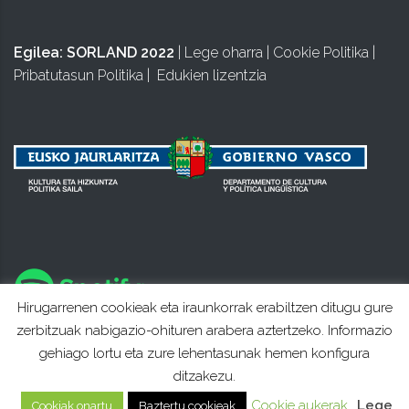
Egilea:
SORLAND 2022
|
Lege oharra
|
Cookie Politika
|
Pribatutasun Politika
|
Edukien lizentzia
Hirugarrenen cookieak eta iraunkorrak erabiltzen ditugu gure
zerbitzuak nabigazio-ohituren arabera aztertzeko. Informazio
gehiago lortu eta zure lehentasunak hemen konfigura
ditzakezu.
Cookie aukerak
Lege
Cookiak onartu
Baztertu cookieak