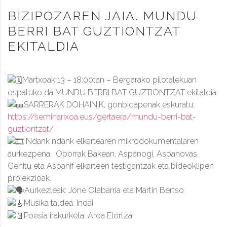
BIZIPOZAREN JAIA. MUNDU
BERRI BAT GUZTIONTZAT
EKITALDIA
Martxoak 13 – 18:00tan – Bergarako pilotalekuan
ospatuko da MUNDU BERRI BAT GUZTIONTZAT ekitaldia.
SARRERAK DOHAINIK, gonbidapenak eskuratu:
https://seminarixoa.eus/gertaera/mundu-berri-bat-
guztiontzat/
Ndank ndank elkartea
ren mikrodokumentalaren
aurkezpena, Oporrak Bakean, Aspanogi, Aspanovas,
Gehitu eta Aspanif elkarteen testigantzak eta bideoklipen
proiekzioak.
Aurkezleak: Jone Olabarria eta Martin Bertso
Musika taldea: Indai
Poesia irakurketa: Aroa Elortza