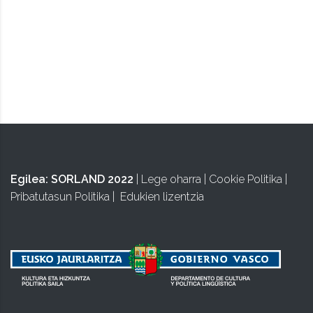
TAPUNTU
Egilea:
SORLAND 2022
|
Lege oharra
|
Cookie Politika
|
Pribatutasun Politika
|
Edukien lizentzia