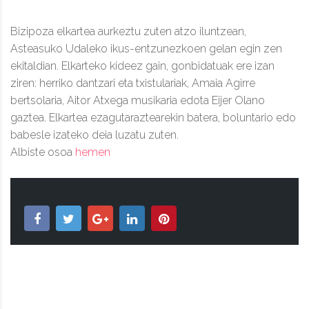
Bizipoza elkartea aurkeztu zuten atzo iluntzean,
Asteasuko Udaleko ikus-entzunezkoen gelan egin zen
ekitaldian. Elkarteko kideez gain, gonbidatuak ere izan
ziren: herriko dantzari eta txistulariak, Amaia Agirre
bertsolaria, Aitor Atxega musikaria edota Eijer Olano
gaztea. Elkartea ezagutaraztearekin batera, boluntario edo
babesle izateko deia luzatu zuten.
Albiste osoa
hemen