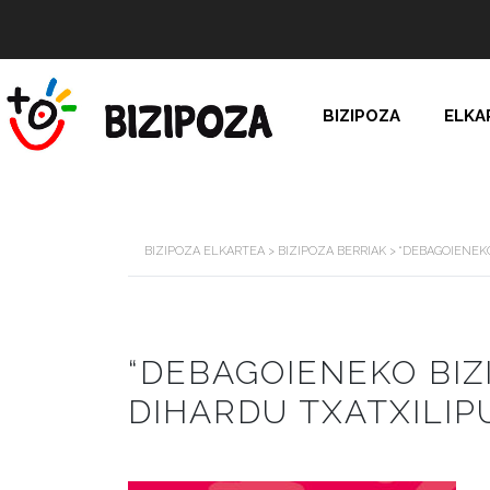
BIZIPOZA
ELKA
BIZIPOZA ELKARTEA
>
BIZIPOZA BERRIAK
>
“DEBAGOIENEKO
“DEBAGOIENEKO BIZ
DIHARDU TXATXILIP