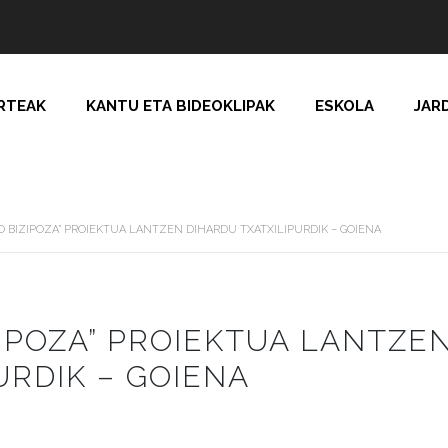
RTEAK
KANTU ETA BIDEOKLIPAK
ESKOLA
JAR
 BIZIPOZA” PROIEKTUA LANTZEN DIHARDU TXATXILIPURDIK – GOIENA
IPOZA” PROIEKTUA LANTZE
URDIK – GOIENA