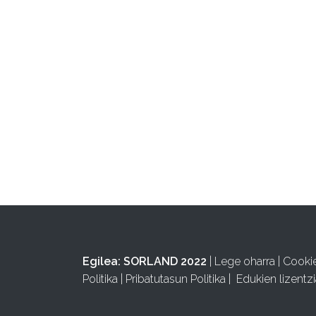
Egilea:
SORLAND 2022
|
Lege oharra
|
Cooki
Politika
|
Pribatutasun Politika
|
Edukien lizentzi