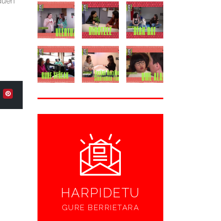
 duen
HARPIDETU
GURE BERRIETARA