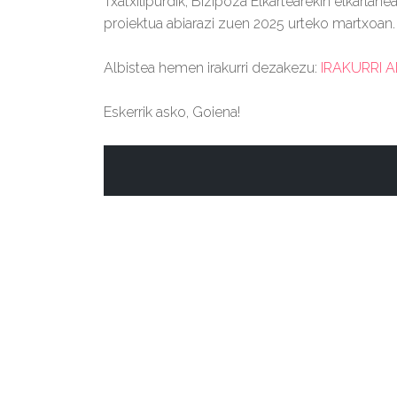
Txatxilipurdik, Bizipoza Elkartearekin elkarlan
proiektua abiarazi zuen 2025 urteko martxoan.
Albistea hemen irakurri dezakezu:
IRAKURRI 
Eskerrik asko, Goiena!
BIZIPOZA