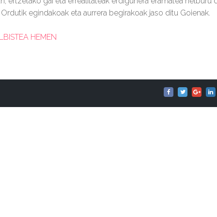
ean, ertzetako gai eta errealitateak erdigunera eramatea helburu
 Ordutik egindakoak eta aurrera begirakoak jaso ditu Goienak.
ALBISTEA HEMEN