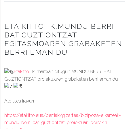
ETA KITTO!-K,MUNDU BERRI
BAT GUZTIONTZAT
EGITASMOAREN GRABAKETEN
BERRI EMAN DU
Etakitto
-k, martxan ditugun MUNDU BERRI BAT
GUZTIONTZAT proiektuaren grabaketen berri eman du
Albistea irakurri:
https://etakitto.eus/berriak/gizartea/bizipoza-elkarteak-
mundu-berri-bat-guztiontzat-proiektuari-berrekin-