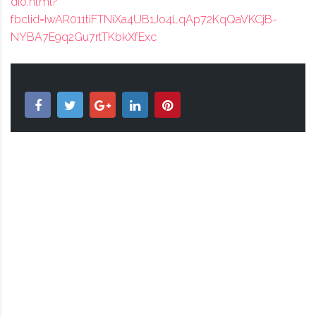
dio.html?
fbclid=IwAR011tiFTNiXa4UB1Jo4LqAp72KqQaVKCjB-
NYBA7E9q2Gu7rtTKbkXfExc
ISA