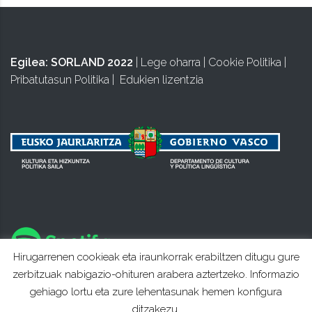
Egilea:
SORLAND 2022
|
Lege oharra
|
Cookie Politika
|
Pribatutasun Politika
|
Edukien lizentzia
Hirugarrenen cookieak eta iraunkorrak erabiltzen ditugu gure
zerbitzuak nabigazio-ohituren arabera aztertzeko. Informazio
gehiago lortu eta zure lehentasunak hemen konfigura
ditzakezu.