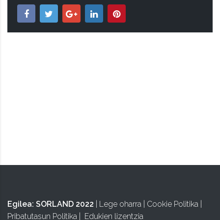
ISA
Egilea:
SORLAND 2022
|
Lege oharra
|
Cookie Politika
|
Pribatutasun Politika
|
Edukien lizentzia