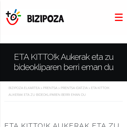
ETA KITTO!k Aukerak eta zu
bideokliparen berri eman du
BIZIPOZA ELKARTEA
>
PRENTSA
>
PRENTSA IDATZIA
>
ETA KITTO!K
AUKERAK ETA ZU BIDEOKLIPAREN BERRI EMAN DU
ETA KITTO!K AUKERAK ETA ZU