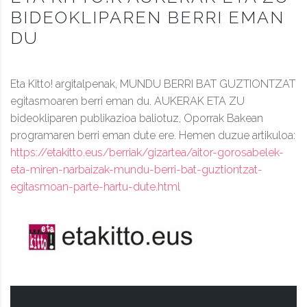
BIDEOKLIPAREN BERRI EMAN
DU
Eta Kitto! argitalpenak, MUNDU BERRI BAT GUZTIONTZAT
egitasmoaren berri eman du. AUKERAK ETA ZU
bideokliparen publikazioa baliotuz, Oporrak Bakean
programaren berri eman dute ere. Hemen duzue artikuloa:
https://etakitto.eus/berriak/gizartea/aitor-gorosabelek-
eta-miren-narbaizak-mundu-berri-bat-guztiontzat-
egitasmoan-parte-hartu-dute.html