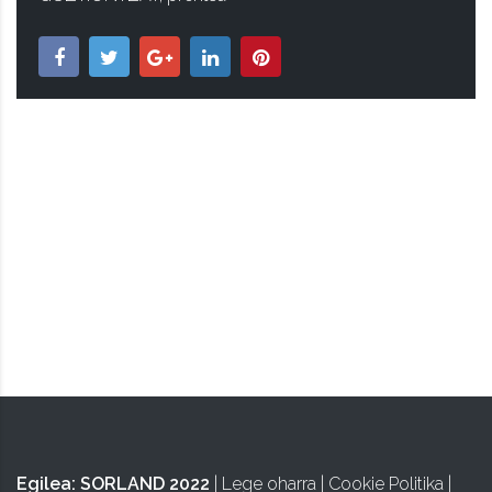
ISA
Egilea:
SORLAND 2022
|
Lege oharra
|
Cookie Politika
|