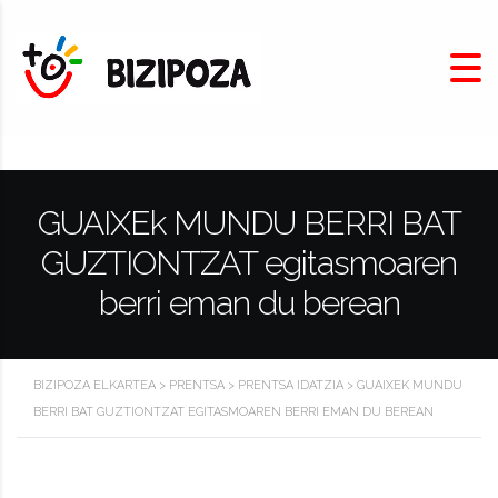
GUAIXEk MUNDU BERRI BAT
GUZTIONTZAT egitasmoaren
berri eman du berean
BIZIPOZA ELKARTEA
>
PRENTSA
>
PRENTSA IDATZIA
>
GUAIXEK MUNDU
BERRI BAT GUZTIONTZAT EGITASMOAREN BERRI EMAN DU BEREAN