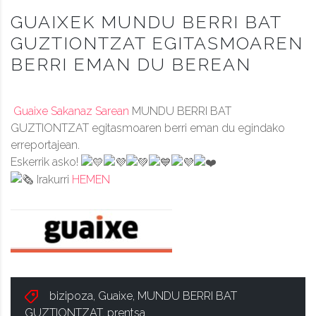
GUAIXEK MUNDU BERRI BAT
GUZTIONTZAT EGITASMOAREN
BERRI EMAN DU BEREAN
Guaixe Sakanaz Sarean
MUNDU BERRI BAT
GUZTIONTZAT egitasmoaren berri eman du egindako
erreportajean.
Eskerrik asko!
Irakurri
HEMEN
bizipoza
,
Guaixe
,
MUNDU BERRI BAT
GUZTIONTZAT
,
prentsa