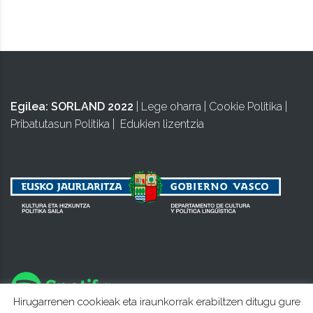
Egilea:
SORLAND 2022
|
Lege oharra
|
Cookie Politika
|
Pribatutasun Politika
|
Edukien lizentzia
Hirugarrenen cookieak eta iraunkorrak erabiltzen ditugu gure