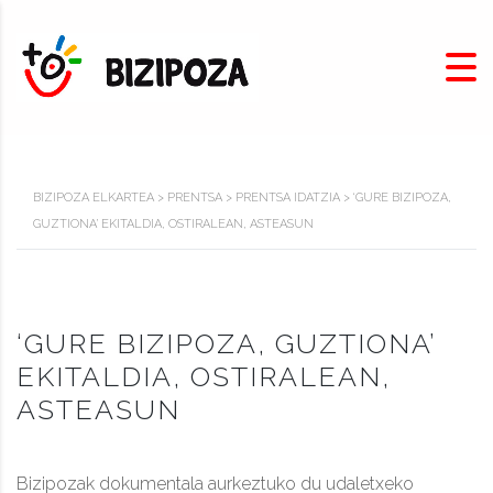
BIZIPOZA ELKARTEA
>
PRENTSA
>
PRENTSA IDATZIA
>
‘GURE BIZIPOZA,
GUZTIONA’ EKITALDIA, OSTIRALEAN, ASTEASUN
‘GURE BIZIPOZA, GUZTIONA’
EKITALDIA, OSTIRALEAN,
ASTEASUN
Bizipozak dokumentala aurkeztuko du udaletxeko