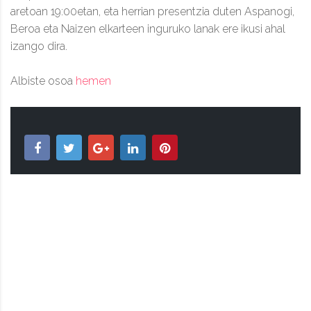
aretoan 19:00etan, eta herrian presentzia duten Aspanogi,
Beroa eta Naizen elkarteen inguruko lanak ere ikusi ahal
izango dira.
Albiste osoa
hemen
TAPUNTU