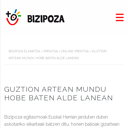
BIZIPOZA ELKARTEA
>
PRENTSA
>
ONLINE PRENTSA
>
GUZTION
ARTEAN MUNDU HOBE BATEN ALDE LANEAN
GUZTION ARTEAN MUNDU
HOBE BATEN ALDE LANEAN
Bizipoza egitasmoak Euskal Herrian jarduten duten
askotariko elkarteak batzen ditu, horien balioak gizartean