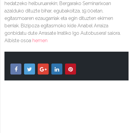
hedatzeko helburuarekin; Bergarako Seminarixoan
azalduko dituzte bihar, egubakoitza, 19:00etan,
egitasmoaren ezaugarriak eta egin dituzten ekimen
berriak. Bizipoza egitasmoko kide Anabel Arraiza
gonbidatu dute Arrasate Irratiko Igo Autobusera! saiora.
Albiste osoa
hemen