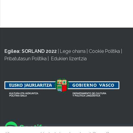
TAPUNTU
Egilea:
SORLAND 2022
|
Lege oharra
|
Cookie Politika
|
Pribatutasun Politika
|
Edukien lizentzia