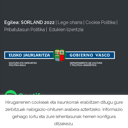
Egilea:
SORLAND 2022
|
Lege oharra
|
Cookie Politika
|
Pribatutasun Politika
|
Edukien lizentzia
Hirugarrenen cookieak eta iraunkorrak erabiltzen ditugu gure
zerbitzuak nabigazio-ohituren arabera aztertzeko. Informazio
gehiago lortu eta zure lehentasunak hemen konfigura
ditzakezu.