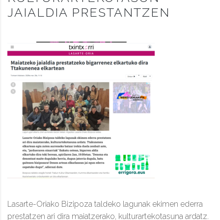
JAIALDIA PRESTANTZEN
Lasarte-Oriako Bizipoza taldeko lagunak ekimen ederra
prestatzen ari dira maiatzerako, kulturartekotasuna ardatz.