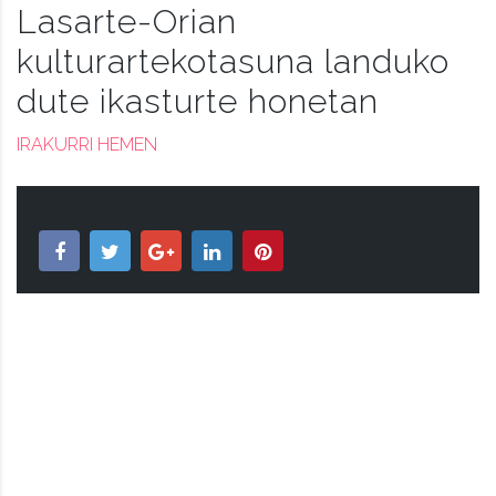
Lasarte-Orian
kulturartekotasuna landuko
dute ikasturte honetan
IRAKURRI HEMEN