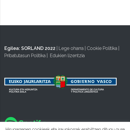
BIZIPOZA
Egilea:
SORLAND 2022
|
Lege oharra
|
Cookie Politika
|
Pribatutasun Politika
|
Edukien lizentzia
Hirugarrenen cookieak eta iraunkorrak erabiltzen ditugu gure