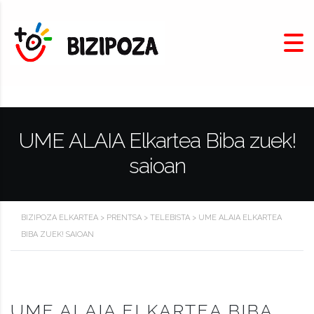
UME ALAIA Elkartea Biba zuek!
saioan
BIZIPOZA ELKARTEA
>
PRENTSA
>
TELEBISTA
>
UME ALAIA ELKARTEA
BIBA ZUEK! SAIOAN
UME ALAIA ELKARTEA BIBA