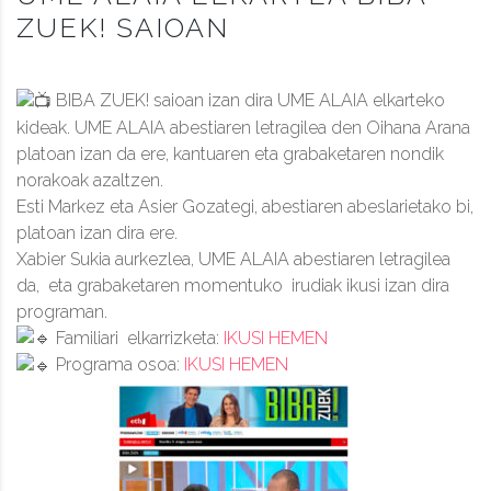
ZUEK! SAIOAN
BIBA ZUEK!
saioan izan dira UME ALAIA elkarteko
kideak. UME ALAIA abestiaren letragilea den Oihana Arana
platoan izan da ere, kantuaren eta grabaketaren nondik
norakoak azaltzen.
Esti Markez eta Asier Gozategi, abestiaren abeslarietako bi,
platoan izan dira ere.
Xabier Sukia aurkezlea, UME ALAIA abestiaren letragilea
da, eta grabaketaren momentuko irudiak ikusi izan dira
programan.
Familiari elkarrizketa:
IKUSI HEMEN
Programa osoa:
IKUSI HEMEN