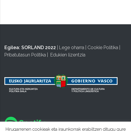
Egilea:
SORLAND 2022
|
Lege oharra
|
Cookie Politika
|
Pribatutasun Politika
|
Edukien lizentzia
Hirugarrenen cookieak eta iraunkorrak erabiltzen ditugu gure