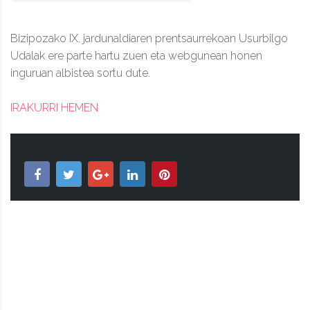
Bizipozako IX. jardunaldiaren prentsaurrekoan Usurbilgo
Udalak ere parte hartu zuen eta webgunean honen
inguruan albistea sortu dute.
IRAKURRI HEMEN