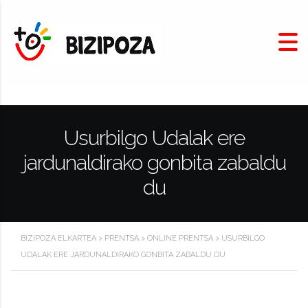
Usurbilgo Udalak ere
jardunaldirako gonbita zabaldu
du
BIZIPOZA ELKARTEA
>
PRENTSA
>
ONLINE PRENTSA
>
USURBILGO
UDALAK ERE JARDUNALDIRAKO GONBITA ZABALDU DU