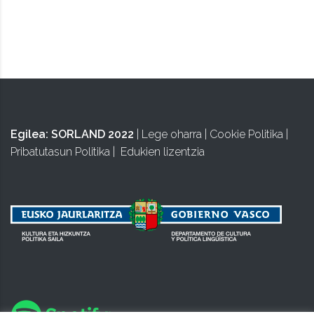
BIZIPOZA
Egilea:
SORLAND 2022
|
Lege oharra
|
Cookie Politika
|
Pribatutasun Politika
|
Edukien lizentzia