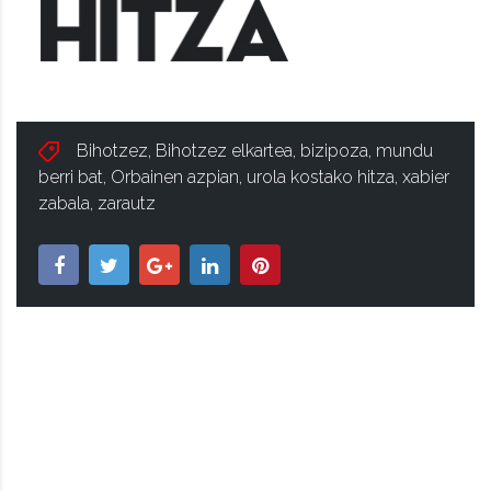
Bihotzez
,
Bihotzez elkartea
,
bizipoza
,
mundu
berri bat
,
Orbainen azpian
,
urola kostako hitza
,
xabier
zabala
,
zarautz