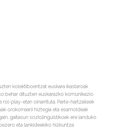
uzten kolektiboentzat euskara ikastaroak
arako behar dituzten euskarazko komunikazio
 rol-play-etan oinarrituta. Parte-hartzaileek
zuak orokorrean) hiztegia eta esamoldeak
gain, gaitasun soziolinguistikoak ere landuko
bezero eta lankideekiko hizkuntza