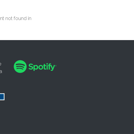
t not found in
e
a