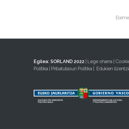
Elemen
Egilea:
SORLAND 2022
|
Lege oharra
|
Cooki
Politika
|
Pribatutasun Politika
|
Edukien lizentzi