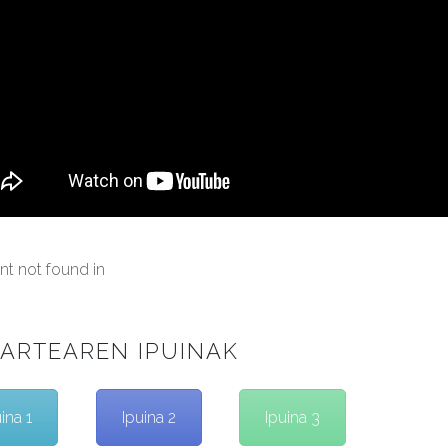
t not found in
ARTEAREN IPUINAK
ina 1
Ipuina 2
Ipuina 3