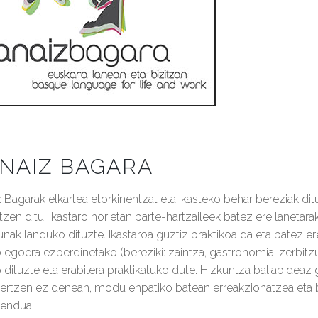
NAIZ BAGARA
 Bagarak elkartea etorkinentzat eta ikasteko behar bereziak dit
tzen ditu. Ikastaro horietan parte-hartzaileek batez ere lanet
unak landuko dituzte. Ikastaroa guztiz praktikoa da eta batez ere
 egoera ezberdinetako (bereziki: zaintza, gastronomia, zerbit
o dituzte eta erabilera praktikatuko dute. Hizkuntza baliabideaz 
ulertzen ez denean, modu enpatiko batean erreakzionatzea eta 
mendua.