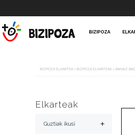
BIZIPOZA
ELKA
BIZIPOZA ELKARTEA
>
BIZIPOZA ELKARTEAK
>
BANAIZ BA
Elkarteak
Guztiak ikusi