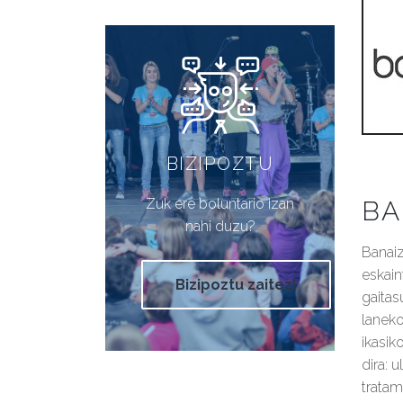
BIZIPOZTU
Zuk ere boluntario izan
BA
nahi duzu?
Banaiz
eskain
Bizipoztu zaitez!
gaitas
laneko
ikasik
dira: 
trata