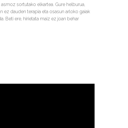
 asmoz sortutako elkartea. Gure helburua,
n ez dauden terapia eta osasun arloko gaiak
a. Beti ere, hirietata maiz ez joan behar