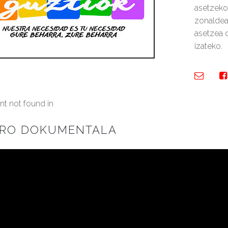
asetzeko
zonaldea
asetzea d
izateko.
t not found in
KRO DOKUMENTALA