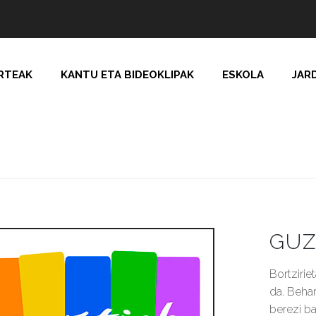
RTEAK
KANTU ETA BIDEOKLIPAK
ESKOLA
JAR
GUZ
Bortzirie
da. Beha
berezi b