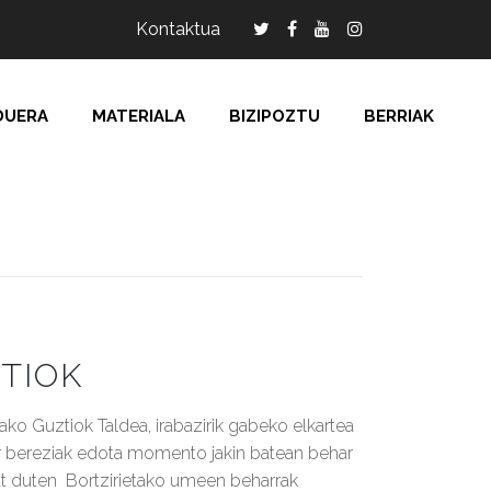
Kontaktua
DUERA
MATERIALA
BIZIPOZTU
BERRIAK
TIOK
tako Guztiok Taldea, irabazirik gabeko elkartea
r bereziak edota momento jakin batean behar
at duten Bortzirietako umeen beharrak