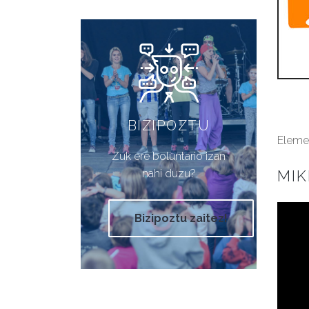
BIZIPOZTU
Elemen
Zuk ere boluntario izan
nahi duzu?
MI
Bizipoztu zaitez!