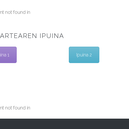
t not found in
ARTEAREN IPUINA
ina 1
Ipuina 2
t not found in