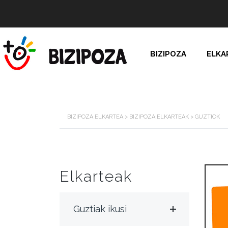
BIZIPOZA
ELKA
BIZIPOZA ELKARTEA
>
BIZIPOZA ELKARTEAK
>
GUZTIOK
Elkarteak
Guztiak ikusi