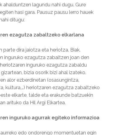
rak ahalduntzen lagundu nahi dugu. Gure
 egiten hasi gara. Pausuz pausu lerro hauek
nahi ditugu:
aren ezagutza zabaltzeko elkarlana
n parte dira jaiotza eta heriotza. Biak.
en inguruko ezagutza zabaltzen joan den
eriotzaren inguruko ezagutza zabaldu
gizartean, bizia osorik bizi ahal izateko.
ren alor ezberdinetan (osasungintza,
a, kultura,…) heriotzaren ezagutza zabaltzeko
este elkarte, talde eta erakunde batzuekin
an arituko da Hil Argi Elkartea.
ren inguruko agurrak egiteko informazioa
 aurreko edo ondorengo momentuetan egin