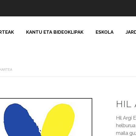
RTEAK
KANTU ETA BIDEOKLIPAK
ESKOLA
JAR
LKARTEA
HIL
Hil Argi
helburua 
maila gu