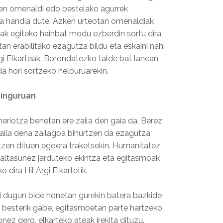
en omenaldi edo bestelako agurrek
ia handia dute. Azken urteotan omenaldiak
rak egiteko hainbat modu ezberdin sortu dira,
tan erabilitako ezagutza bildu eta eskaini nahi
gi Elkarteak. Borondatezko talde bat lanean
ida hori sortzeko helburuarekin.
 inguruan
heriotza benetan ere zaila den gaia da. Berez
aila dena zailagoa bihurtzen da ezagutza
tzen dituen egoera traketsekin. Humanitatez
raltasunez jarduteko ekintza eta egitasmoak
o dira Hil Argi Elkartetik.
ri dugun bide honetan gurekin batera bazkide
, besterik gabe, egitasmoetan parte hartzeko
nez gero, elkarteko ateak irekita dituzu.