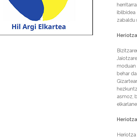
herritar
ibilbidea
zabaldu 
Heriotz
Bizitzare
Jaiotzar
moduan h
behar da 
Gizartea
hezkuntz
asmoz, b
elkarlane
Heriotza
Heriotza