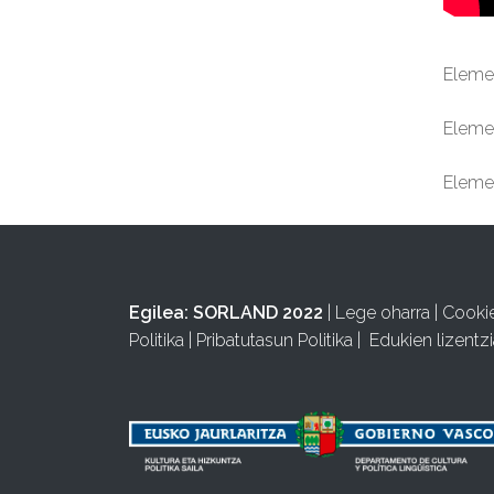
Elemen
Elemen
Elemen
Egilea:
SORLAND 2022
|
Lege oharra
|
Cooki
Politika
|
Pribatutasun Politika
|
Edukien lizentzi