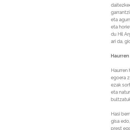
daitezke
garrantz
eta agur
eta horie
du Hil Ar
ari da, g
Haurren
Haurren 
egoera z
ezak sor
eta natu
bultzatuk
Hasi ber
gisa edo
prest ego