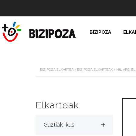
BIZIPOZA
ELKA
BIZIPOZA ELKARTEA
>
BIZIPOZA ELKARTEAK
>
HIL ARGI E
Elkarteak
Guztiak ikusi