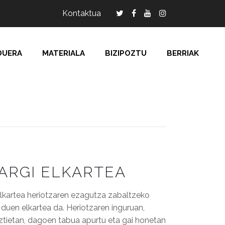
Kontaktua
DUERA
MATERIALA
BIZIPOZTU
BERRIAK
 ARGI ELKARTEA
 Elkartea heriotzaren ezagutza zabaltzeko
duen elkartea da. Heriotzaren inguruan,
ztietan, dagoen tabua apurtu eta gai honetan