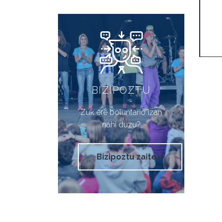
BIZIPOZTU
Zuk ere boluntario izan
nahi duzu?
Bizipoztu zaitez!